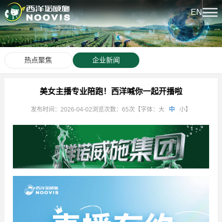
EN
关于我们
热点聚焦
企业新闻
公司简介
新闻中心
企业荣誉
美女主播专业陪跑！西洋喊你一起开播啦
热点聚焦
发布时间：2026-04-02
浏览次数：65次
【字体：
大
中
小
】
产品中心
公司文化
企业新闻
下属企业
西洋系列
文化中心
发展历程
诺威施系列
西洋实业报
科技创新
龙腾系列
文化活动
创新平台
人力资源
西洋先锋