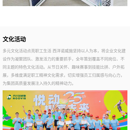
《西洋实业报》6月刊--西洋诺威施年
中锻造“决胜终端”硬实力！
文化活动
多元文化活动点亮职工生活 西洋诺威施坚持以人为本，将企业文化建
设作为凝聚团队、激发活力的重要抓手，全年策划覆盖不同岗位、不
同主题的特色文化活动。从节日关怀、趣味赛事到技能比拼、户外拓
《西洋实业报》12月年刊--新生代力
量，农资新活力！
展，多维度满足职工精神文化需求，切实增强员工归属感与向心力，
为集团高质量发展注入持久的精神动力。
《西洋实业报》1月刊--爱心再启航，
暖冬公益行圆满收官！