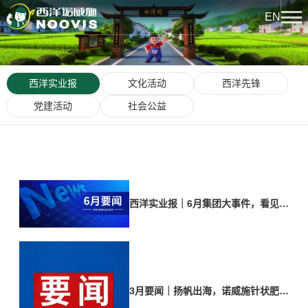
EN
关于我们
西洋实业报
文化活动
西洋先锋
公司简介
新闻中心
党建活动
社会公益
企业荣誉
热点聚焦
产品中心
公司文化
企业新闻
下属企业
西洋系列
文化中心
西洋实业报｜6月集团大事件，看见西
发展历程
洋力量！
诺威施系列
西洋实业报
科技创新
龙腾系列
文化活动
创新平台
3月要闻｜扬帆出海，诺威施针状肥亮
人力资源
西洋先锋
相国际CAC农化展！