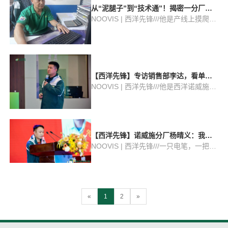
出海，迈出国门，走向世界!
到晚的“一根筋”本期【西洋先锋】带你走
从“泥腿子”到“技术通”！揭密一分厂杨
近新疆诺威施总经...
光新在西洋的6次转身磨砺路
NOOVIS | 西洋先锋///他是产线上摸爬滚
打26年的老西洋人也是次次从零开始的
“多面手"还是一摞摞手写核算单里练出来
的“活账本"本期【西洋先锋】带你解密一
分厂磷铵小混肥车间主任杨光新6次转岗
《西洋实业报3月刊》即将截稿，家人
背后的故事----蛰伏｜红...
们速速投递!
【西洋先锋】专访销售部李达，看单品
销冠如何“做市场”？
NOOVIS | 西洋先锋///他是西洋诺威施汉
源片区业务经理入职8年以来蝉联西洋多
款单品销售冠军本期【西洋先锋】带你
走近汉源片区业务经理——李达看单品
冠军如何盘活市场----硬着头皮 走出去李
《西洋实业报》1月刊征稿获奖名单公
【西洋先锋】诺威施分厂杨晴义：我陪
达2017年入职西洋，刚进公...
布，2月刊火热征稿中!
针状肥走过的这些年
NOOVIS | 西洋先锋///一只电笔，一把卷
尺陪伴杨晴义18年也见证了针状肥的成
长路本期【西洋先锋】专访针状肥分厂
机电车间主任杨晴义见证他与针状肥的
一路成长----在西洋诺威施针状肥分厂，
«
1
2
»
机电车间主任杨晴义的口袋里...