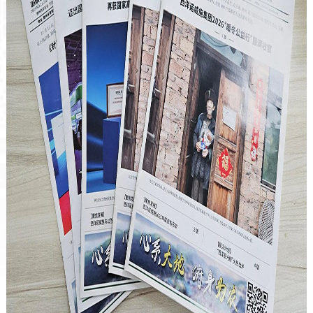
《西洋实业报》11月刊—针状肥发展
白皮书出炉，行业标准确立！
《西洋实业报》10月刊--贾总带队赴
杭，激活组织发展引擎！
《西洋实业报》8月刊--西洋诺威施引
爆水溶施肥新革命！