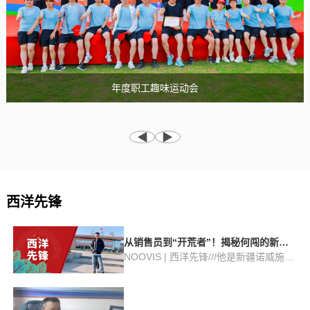
《西洋实业报》5月刊--以“针"破局，
年度职工趣味运动会
领航水肥一体化赛道!
《西洋实业报》4月刊--西洋诺威施再
西洋先锋
添新引擎!
从销售员到“开荒者”！揭秘何闯的新疆
扎根路
NOOVIS | 西洋先锋///他是新疆诺威施对
外协调的“活窗口”也是疫情期间在厂区住
了几十天穿着防护服接车接料的“守夜人”
《西洋实业报3月刊》西洋诺威施全面
还是为了一车原材料在别人门口从早等