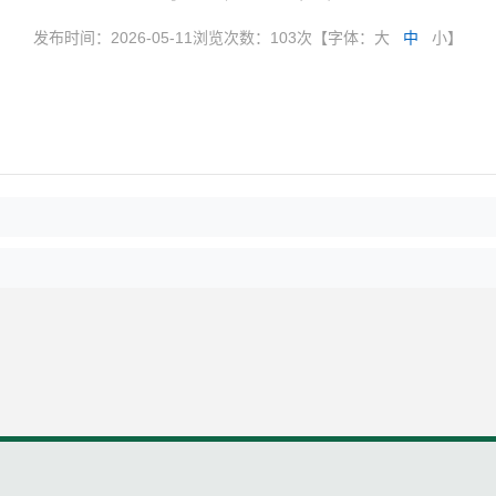
发布时间：2026-05-11
浏览次数：103次
【字体：
大
中
小
】