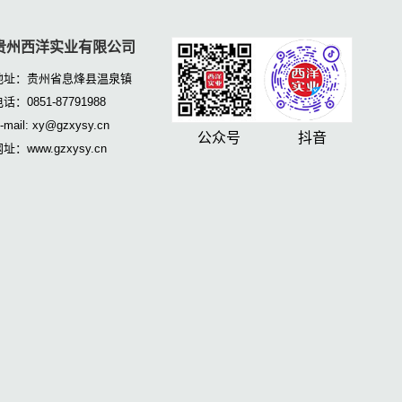
贵州西洋实业有限公司
地址：贵州省息烽县温泉镇
话：0851-87791988
-mail: xy@gzxysy.cn
公众号 抖音
址：www.gzxysy.cn