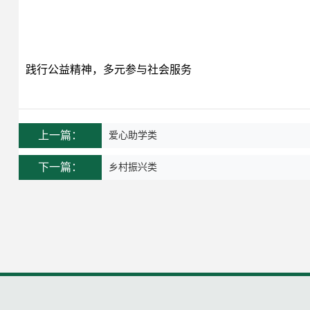
践行公益精神，多元参与社会服务
上一篇：
爱心助学类
下一篇：
乡村振兴类