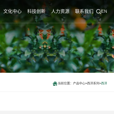
文化中心
科技创新
人力资源
联系我们
EN
西洋实业报
创新平台
联系电话
列
文化活动
产学研合作
西洋先锋
研发成果
党建活动
社会公益
当前位置：
产品中心
>
西洋系列
>
西洋