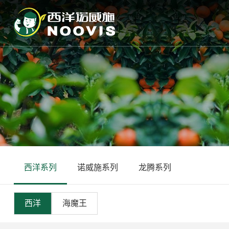
西洋系列
诺威施系列
龙腾系列
追丰豹
龙腾盛世
贵州诺威施
龙腾卫禾
新疆诺威施
卫禾
西洋
海魔王