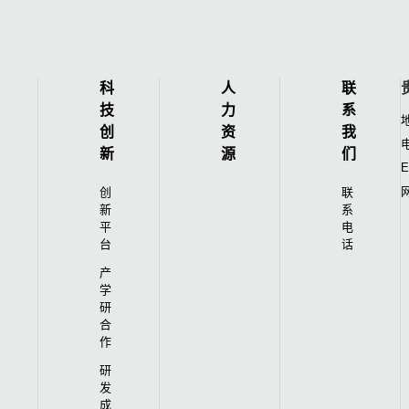
科
人
联
技
力
系
创
资
我
电
新
源
们
E
网
创
联
新
系
平
电
台
话
产
学
研
合
作
研
发
成