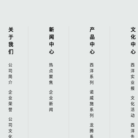
关
新
产
文
于
闻
品
化
我
中
中
中
们
心
心
心
公
热
西
西
司
点
洋
洋
简
聚
系
实
介
焦
列
业
报
企
企
诺
业
业
威
文
荣
新
施
化
誉
闻
系
活
列
动
公
司
龙
西
文
腾
洋
化
系
先