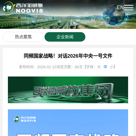
EN
关于我们
热点聚焦
企业新闻
公司简介
新闻中心
企业荣誉
同频国家战略！对话2026年中央一号文件
热点聚焦
发布时间：2026-02-10
浏览次数：86次
【字体：
大
中
小
】
产品中心
公司文化
企业新闻
下属企业
西洋系列
文化中心
发展历程
诺威施系列
西洋实业报
科技创新
龙腾系列
文化活动
创新平台
人力资源
西洋先锋