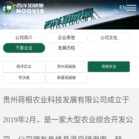
EN
关于我们
公司简介
企业荣誉
公司文化
公司简介
新闻中心
下属企业
发展历程
企业荣誉
热点聚焦
西洋实业
贵州诺威施
荷根农业
产品中心
公司文化
世沃威
新疆诺威施
企业新闻
下属企业
西洋系列
文化中心
发展历程
贵州荷根农业科技发展有限公司成立于
诺威施系列
西洋实业报
科技创新
龙腾系列
2019年2月，是一家大型农业综合开发公
文化活动
创新平台
人力资源
西洋先锋