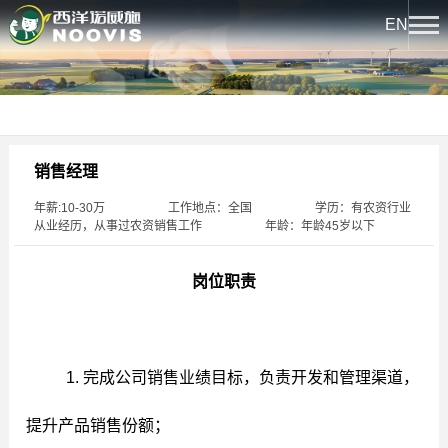
EN
关于我们
公司简介
新闻中心
销售经理
企业荣誉
年薪:10-30万 工作地点：全国 学历：有农资行业
热点聚焦
产品中心
公司文化
从业经历，从事过农资销售工作 年龄：年龄45岁以下
企业新闻
下属企业
西洋系列
岗位职责
文化中心
发展历程
诺威施系列
西洋实业报
科技创新
龙腾系列
1. 完成公司销售业绩目标，负责开发和管理渠道，
文化活动
创新平台
提升产品销售份额；
人力资源
西洋先锋