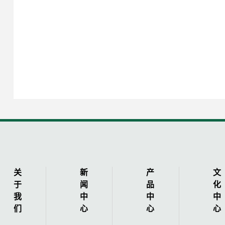
4、能出差、擅沟通、勇
5、本岗位常
关
新
产
文
于
闻
品
化
我
中
中
中
们
心
心
心