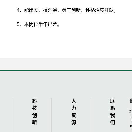
于创新、性格活泼开朗；
年出差。
科
人
联
技
力
系
创
资
我
电
新
源
们
E