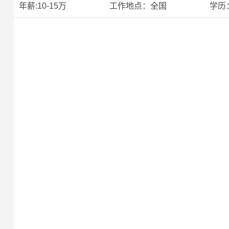
年薪:10-15万 工作地点：全国 学历：
工作地点：国内南方
1、年龄:25岁
2、三种条件满足
（1）大专及以
（2）有2年相关
（3）退伍
3、有C1以上驾驶证且能熟练驾驶