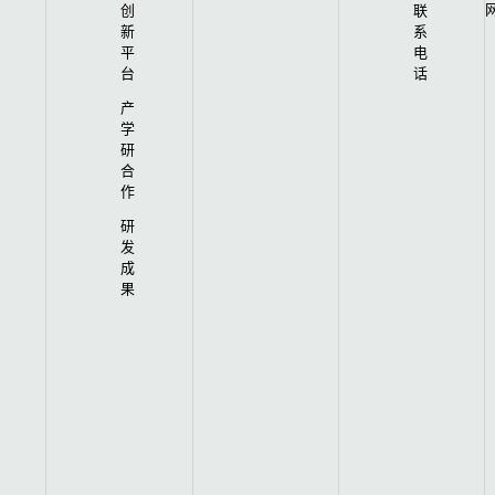
网
创
联
新
系
平
电
台
话
产
学
研
合
作
研
发
成
果