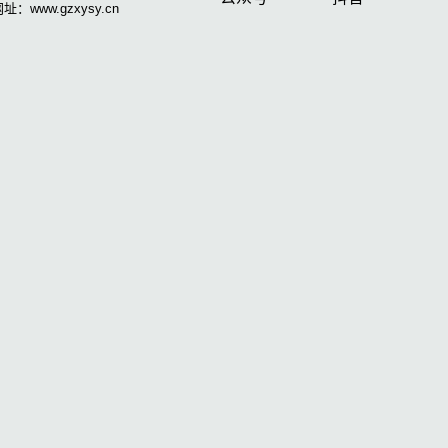
址：www.gzxysy.cn