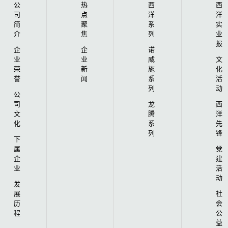
公
热
西
西
司
点
洋
洋
简
聚
系
实
介
焦
列
业
报
企
企
诺
业
业
威
文
荣
新
施
化
誉
闻
系
活
列
动
公
司
龙
西
文
腾
洋
化
系
先
列
锋
下
属
党
企
建
业
活
动
发
展
社
历
会
程
公
益