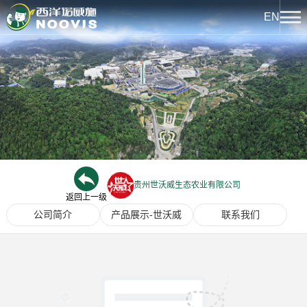
EN
关于我们
公司简介
新闻中心
企业荣誉
热点聚焦
产品中心
公司文化
企业新闻
下属企业
贵州世沃威生态农业有限公司
西洋系列
返回上一级
文化中心
发展历程
公司简介
产品展示-世沃威
联系我们
诺威施系列
西洋实业报
科技创新
龙腾系列
文化活动
创新平台
人力资源
西洋先锋