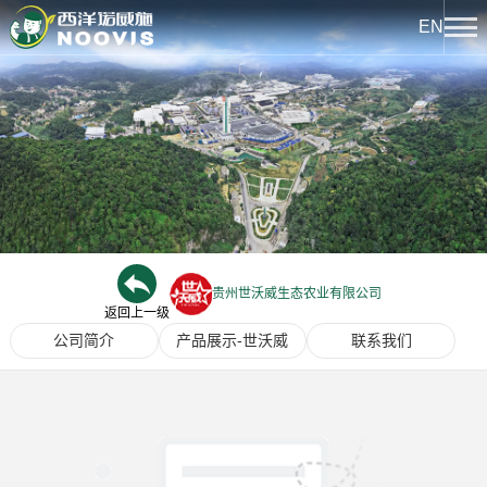
EN
关于我们
公司简介
新闻中心
企业荣誉
热点聚焦
产品中心
公司文化
企业新闻
下属企业
贵州世沃威生态农业有限公司
西洋系列
返回上一级
文化中心
发展历程
公司简介
产品展示-世沃威
联系我们
诺威施系列
西洋实业报
科技创新
龙腾系列
文化活动
创新平台
人力资源
西洋先锋